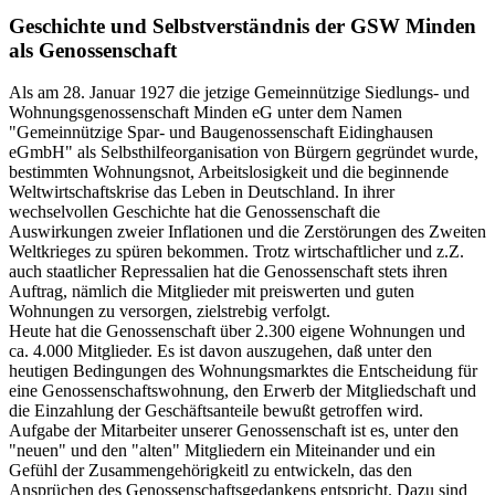
Geschichte und Selbstverständnis der GSW Minden
als Genossenschaft
Als am 28. Januar 1927 die jetzige Gemeinnützige Siedlungs- und
Wohnungsgenossenschaft Minden eG unter dem Namen
"Gemeinnützige Spar- und Baugenossenschaft Eidinghausen
eGmbH" als Selbsthilfeorganisation von Bürgern gegründet wurde,
bestimmten Wohnungsnot, Arbeitslosigkeit und die beginnende
Weltwirtschaftskrise das Leben in Deutschland. In ihrer
wechselvollen Geschichte hat die Genossenschaft die
Auswirkungen zweier Inflationen und die Zerstörungen des Zweiten
Weltkrieges zu spüren bekommen. Trotz wirtschaftlicher und z.Z.
auch staatlicher Repressalien hat die Genossenschaft stets ihren
Auftrag, nämlich die Mitglieder mit preiswerten und guten
Wohnungen zu versorgen, zielstrebig verfolgt.
Heute hat die Genossenschaft über 2.300 eigene Wohnungen und
ca. 4.000 Mitglieder. Es ist davon auszugehen, daß unter den
heutigen Bedingungen des Wohnungsmarktes die Entscheidung für
eine Genossenschaftswohnung, den Erwerb der Mitgliedschaft und
die Einzahlung der Geschäftsanteile bewußt getroffen wird.
Aufgabe der Mitarbeiter unserer Genossenschaft ist es, unter den
"neuen" und den "alten" Mitgliedern ein Miteinander und ein
Gefühl der Zusammengehörigkeitl zu entwickeln, das den
Ansprüchen des Genossenschaftsgedankens entspricht. Dazu sind