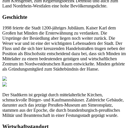
zum Kreisgebiet, zum Regierungsbezirk Detmold und auch zum
Land Nordrhein-Westfalen eine hohe Bevölkerungsdichte.
Geschichte
1998 feierte die Stadt 1200-jähriges Jubiläum. Kaiser Karl dem
Großen hat Minden die Ersterwähnung zu verdanken. Die
Ursprünge der Besiedlung aber liegen noch weiter zurück. Die
Weser war und ist eine der wichtigsten Lebensadern der Stadt. Der
Fluss und die sich hier kreuzenden Handelsstraßen trugen neben der
Position als Bischofssitz entscheidend dazu bei, dass sich Minden im
Mittelalter zu einem bedeutenden geistigen und wirtschaftlichen
Zentrum im Nordwestdeutschen Raum entwickelte. Minden gehörte
als Gründungsmitglied zum Städtebündnis der Hanse.
Der Stadtkern ist geprägt durch mittelalterliche Kirchen,
schmuckvolle Bürger- und Kaufmannshäuser. Zahlreiche Gebäude,
darunter auch das jetzige Preußen-Museum am Simeonsplatz,
stammen aus der Epoche, die durch brandenburgisch-preußisches
Militär und Beamtenschaft in einer Festungsstadt geprägt wurde.
Wirtschaftsstandort